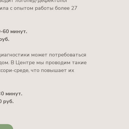
водит логопед-дефектолог
ла с опытом работы более 27
-60 минут.
руб.
диагностики может потребоваться
едом. В Центре мы проводим такие
сори-среде, что повышает их
0 минут.
 руб.